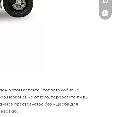
+86-19
+86-19
ен в этом аспекте.Этот автомобиль с
в.Независимо от того, перевозите ли вы
одимое пространство без ущерба для
евозках.