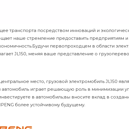
ущее транспорта посредством инноваций и экологиче
щает наше стремление предоставить предприятиям и 
 экономичность.Будучи первопроходцем в области эле
гает JL150, меняя ваше представление о грузоперево
ентральное место, грузовой электромобиль JL150 явл
 автомобиль играет решающую роль в минимизации уг
инвестируете в автомобиль;вы вносите вклад в создан
PENG более устойчивому будущему.