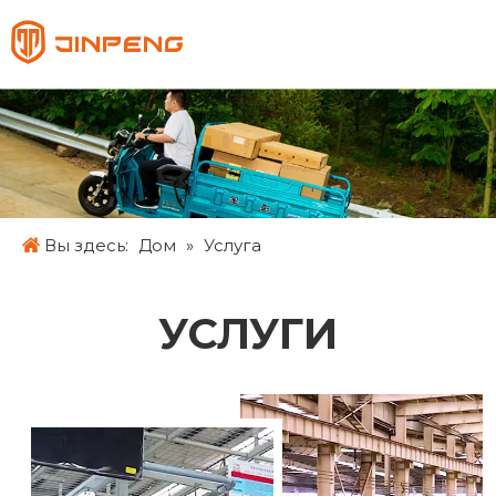
Pусский
English
Français
Español
Вы здесь:
Дом
»
Услуга
УСЛУГИ