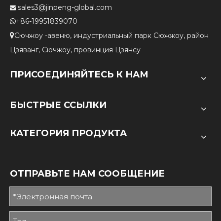
sales3@jinpeng-global.com

+86-19951839070

Сючжоу -авеню, индустриальный парк Сюжжоу, район

Цзяванг, Сючжоу, провинция Цзянсу
ПРИСОЕДИНЯЙТЕСЬ К НАМ
БЫСТРЫЕ ССЫЛКИ
КАТЕГОРИЯ ПРОДУКТА
ОТПРАВЬТЕ НАМ СООБЩЕНИЕ