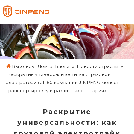
Pусский
English
Français
Español
Вы здесь:
Дом
»
Блоги
»
Новости отрасли
»
Раскрытие универсальности: как грузовой
электротрайк JL150 компании JINPENG меняет
транспортировку в различных сценариях
Раскрытие
универсальности: как
грузовой электротрайк