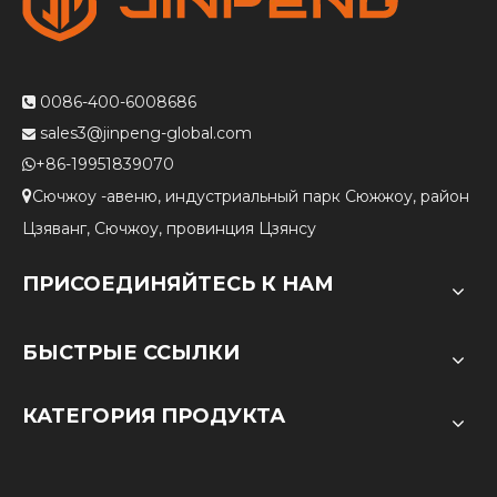
0086-400-6008686

sales3@jinpeng-global.com

+86-19951839070

Сючжоу -авеню, индустриальный парк Сюжжоу, район

Цзяванг, Сючжоу, провинция Цзянсу
ПРИСОЕДИНЯЙТЕСЬ К НАМ
БЫСТРЫЕ ССЫЛКИ
КАТЕГОРИЯ ПРОДУКТА