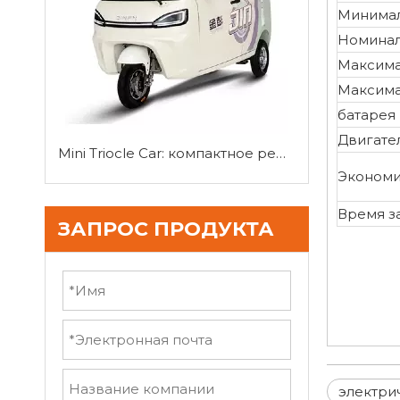
Минимал
Номинал
Максимал
Максима
батарея
Двигател
Mini Triocle Car: компактное решение для городской мобильности
Экономи
Время за
ЗАПРОС ПРОДУКТА
электри