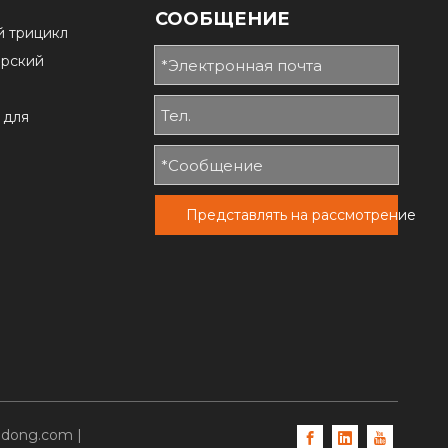
СООБЩЕНИЕ
й трицикл
ирский
 для
Представлять на рассмотрение
adong.com
|