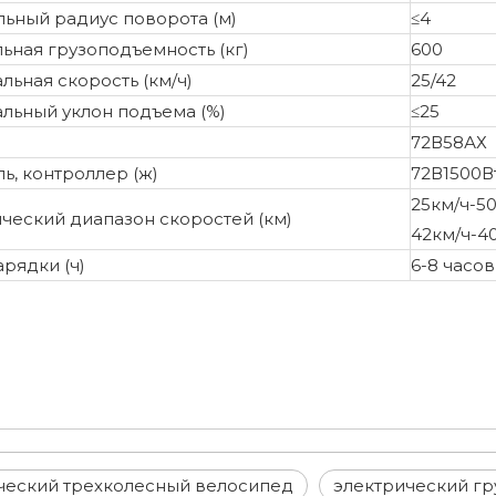
ьный радиус поворота (м)
≤4
ьная грузоподъемность (кг)
600
ьная скорость (км/ч)
25/42
льный уклон подъема (%)
≤25
72В58АХ
ь, контроллер (ж)
72В1500В
25км/ч-5
ческий диапазон скоростей (км)
42км/ч-4
рядки (ч)
6-8 часов
ческий трехколесный велосипед
электрический гр