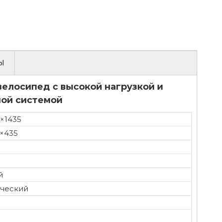
ы
елосипед с высокой нагрузкой и
ой системой
5×1435
0×435
й
ческий