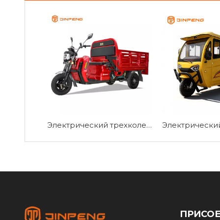
Электрический трехколесный велосипед EEC с большой нагрузкой 2000 Вт-EC-DLS150Pro
ПРИСО