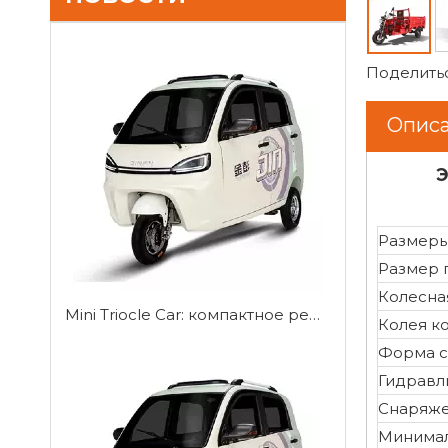
Поделитьс
Описа
Э
Размеры
Размер 
Колесная
Mini Triocle Car: компактное решение для городской мобильности
Колея ко
Форма с
Гидравл
Снаряже
Минимал