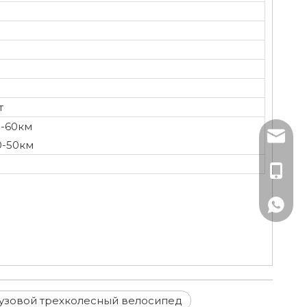
т
0-60км
sales3@
0-50км
+86-19
+86-19
узовой трехколесный велосипед