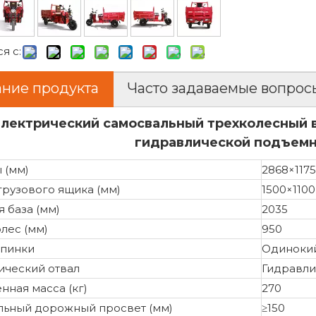
я с:
ние продукта
Часто задаваемые вопрос
лектрический самосвальный трехколесный в
гидравлической подъемн
 (мм)
2868×117
грузового ящика (мм)
1500×110
 база (мм)
2035
лес (мм)
950
пинки
Одиноки
ический отвал
Гидравли
нная масса (кг)
270
ьный дорожный просвет (мм)
≥150