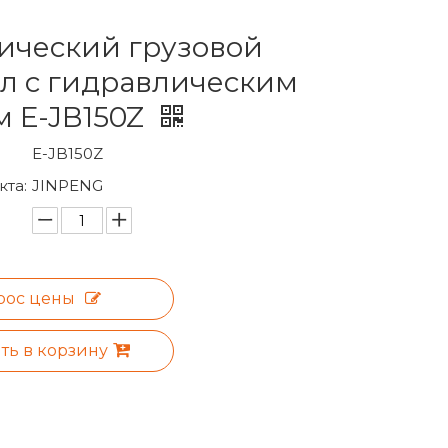
ический грузовой
л с гидравлическим
м E-JB150Z
E-JB150Z
та:
JINPENG
рос цены
ть в корзину