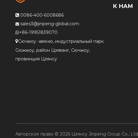
К НАМ
0086-400-6008686

sales3@jinpeng-global.com

+86-19951839070

Сючжоу -авеню, индустриальный парк

Сюжжоу, район Цзяванг, Сючжоу,
провинция Цзянсу
Авторское право ©
2026
Цзянсу Jinpeng Group Co., Lt