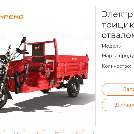
Электр
трицик
отвало
Модель:
Марка продук
Количество:
Зап
Добави