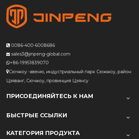
0086-400-6008686

sales3@jinpeng-global.com

+86-19951839070

Сючжоу -авеню, индустриальный парк Сюжжоу, район

Цзяванг, Сючжоу, провинция Цзянсу
ПРИСОЕДИНЯЙТЕСЬ К НАМ
БЫСТРЫЕ ССЫЛКИ
КАТЕГОРИЯ ПРОДУКТА