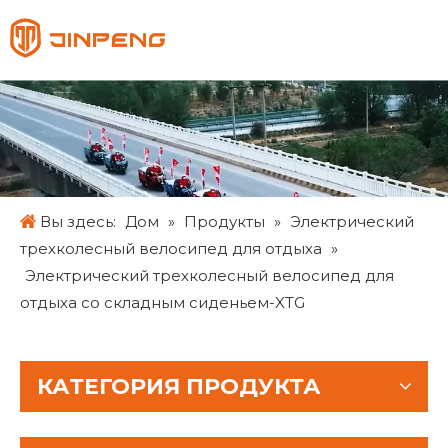
Pусский
English
Français
Español
Вы здесь:
Дом
»
Продукты
»
Электрический
трехколесный велосипед для отдыха
»
Электрический трехколесный велосипед для
отдыха со складным сиденьем-XTG
КАТЕГОРИЯ ПРОДУКТА