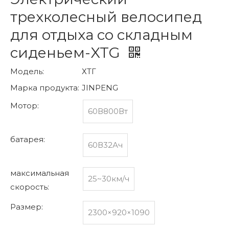
трехколесный велосипед
для отдыха со складным
сиденьем-XTG
Модель:
ХТГ
Марка продукта:
JINPENG
Мотор:
60В800Вт
батарея:
60В32Ач
максимальная
25~30км/ч
скорость:
Размер:
2300×920×1090