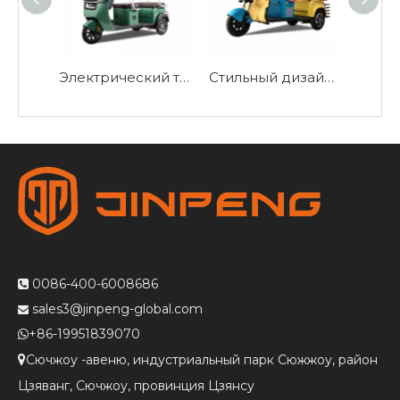
Электрический трехколесный велосипед для отдыха с крышей-ZHG
Стильный дизайн электрического трехколесного велосипеда для отдыха-N10
0086-400-6008686

sales3@jinpeng-global.com

+86-19951839070

Сючжоу -авеню, индустриальный парк Сюжжоу, район

Цзяванг, Сючжоу, провинция Цзянсу