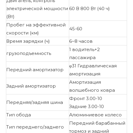
Двигатель, контроль
электрической мощности
60 В 800 Вт (40 ч)
(Вт)
Пробег на эффективной
45-60
скорости (км)
Время зарядки (ч)
6~8 часов
1 водитель+2
грузоподъемность
пассажира
φ31 Гидравлическая
Передний амортизатор
амортизация
Амортизация
Задний амортизатор
волшебного ковра
Фронт 3.00-10
Передняя/задняя шина
Задние 3.00-10
Тип обода
Алюминиевое колесо
Передний барабанный
Тип переднего/заднего
тормоз и задний