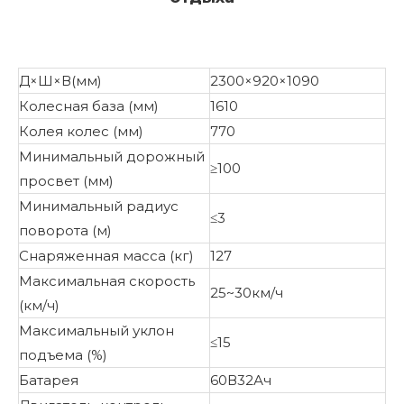
Д×Ш×В(мм)
2300×920×1090
Колесная база (мм)
1610
Колея колес (мм)
770
Минимальный дорожный
≥100
просвет (мм)
Минимальный радиус
≤3
поворота (м)
Снаряженная масса (кг)
127
Максимальная скорость
25~30км/ч
(км/ч)
Максимальный уклон
≤15
подъема (%)
Батарея
60В32Ач