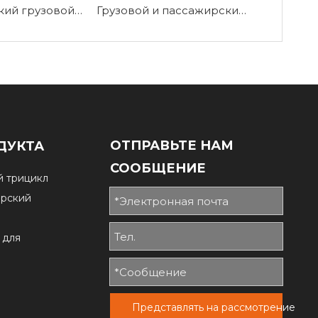
Электрический грузовой трайк с тяжелой нагрузкой JW180
Грузовой и пассажирский электрический трехколесный велосипед TY150UK
ОТПРАВЬТЕ НАМ
ДУКТА
СООБЩЕНИЕ
й трицикл
ирский
 для
Представлять на рассмотрение