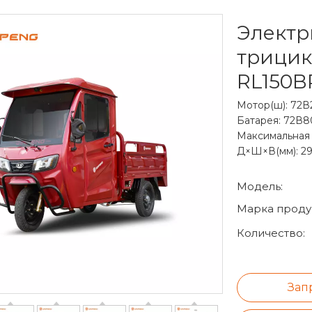
Электр
трицик
RL150
Мотор(ш): 72
Батарея: 72В
Максимальная с
Д×Ш×В(мм): 29
Модель:
Марка продук
Количество:
Зап