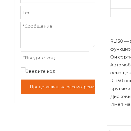
RL150 —
функцио
Он серти
Автомоб
оснащен
RL150 о
Представлять на рассмотрение
крутые 
Дисковы
Имея мак