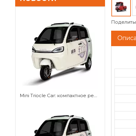
Поделитьс
Описа
Mini Triocle Car: компактное решение для городской мобильности