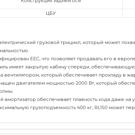
Конструкция задней оси
ЦБУ
 электрический грузовой трицикл, который может похв
нальностью.
фицирован EEC, что позволяет продавать его в европ
иль имеет закрытую кабину спереди, обеспечивающую 
а вентилятором, который обеспечивает прохладу в жа
снащен двигателем мощностью 2000 Вт, который обесп
холмы.
й амортизатор обеспечивает плавность хода даже на 
симальную грузоподъемность 400 кг, RL150 может пер