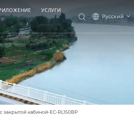
РИЛОЖЕНИЕ
УСЛУГИ
Pусский
English
Français
Español
с закрытой кабиной-EC-RL150BP