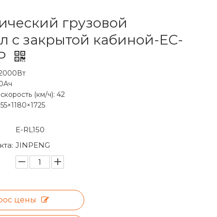
ический грузовой
л с закрытой кабиной-EC-
BP
В2000Вт
80Ач
корость (км/ч): 42
55×1180×1725
E-RL150
та:
JINPENG
рос цены