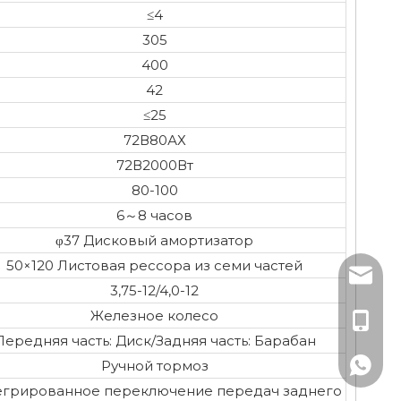
≤4
305
400
42
≤25
72В80АХ
72В2000Вт
80-100
6～8 часов
φ37 Дисковый амортизатор
50×120 Листовая рессора из семи частей
sales3@
3,75-12/4,0-12
Железное колесо
+86-19
Передняя часть: Диск/Задняя часть: Барабан
Ручной тормоз
+86-19
егрированное переключение передач заднего