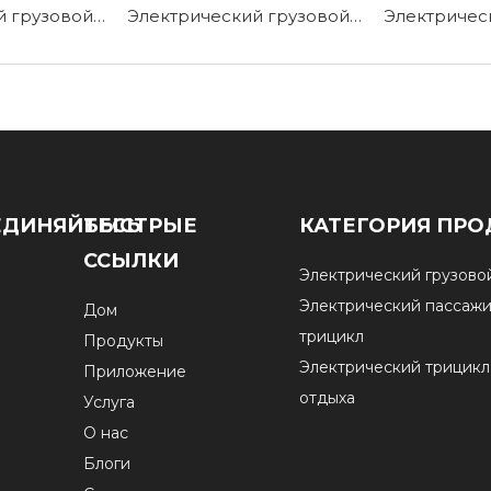
Электрический грузовой трицикл с гидравлическим отвалом E-JB150Z
Электрический грузовой трицикл с закрытой кабиной водителя E-TJ150
ЕДИНЯЙТЕСЬ
БЫСТРЫЕ
КАТЕГОРИЯ ПРО
ССЫЛКИ
Электрический грузово
Электрический пассаж
Дом
трицикл
Продукты
Электрический трицикл
Приложение
отдыха
Услуга
О нас
Блоги