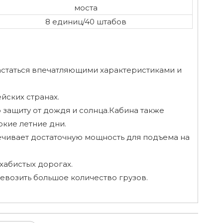
моста
8 единиц/40 штабов
астаться впечатляющими характеристиками и
ейских странах.
защиту от дождя и солнца.Кабина также
ркие летние дни.
ечивает достаточную мощность для подъема на
ухабистых дорогах.
евозить большое количество грузов.