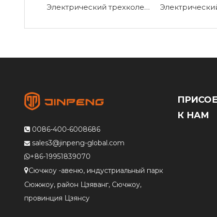
Электрический трехколесный велосипед для пассажиров и грузов P9
ПРИСО
К НАМ
0086-400-6008686

sales3@jinpeng-global.com

+86-19951839070

Сючжоу -авеню, индустриальный парк

Сюжжоу, район Цзяванг, Сючжоу,
провинция Цзянсу